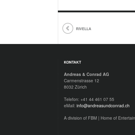
RIVELLA
KONTAKT
Andreas & Conrad AG
Carmenstrasse 12
8032 Zürich
Telefon: +41 44 461 07 55
eMail:
info@andreasundconrad.ch
A division of FBM | Home of Enterta