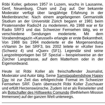
Röbi Koller, geboren 1957 in Luzern, wuchs in Lausanne,
Genf, Neuenburg, Cham und Zug auf. Der bekannte
Moderator verfügt über langjährige Erfahrung in der
Medienbranche: Nach einem angefangenen Germanistik
Studium an der Universität Zürich begann er 1981 beim
Piratensender Radio24 zu moderieren. Ab 1988 war er für
Radio SRF3 und das Schweizer Fernsehen tätig, wo er
verschiedene Sendungen moderierte. Mit dem
Vorabendmagazin «Karussell» erlangte er erste Bekanntheit.
Von 1988 bis 1994 moderierte er die Morgensendung
«Vitamin 3» bei SRF3, bis 2002 leitete er «Koller live»
(Schweiz 4) und «Quer» (SF1). Legendär sind seine
Langzeitreportagen bei SF Spezial – beispielsweise an der
Zürcher Langstrasse, auf dem Matterhorn oder in der
Eigernordwand.
Heute ist Röbi Koller als freischaffender Journalist,
Moderator und Autor tätig. Seine
Samstagabendshow Happy
Day
ist zur Zeit das erfolgreichste Format im Schweizer
Fernsehen SRF. Darin überrascht Röbi Koller Zuschauer
und erfüllt Herzenswünsche. Zudem ist er als Reiseleiter und
als
Botschafter des Hilfswerks Comundo
(Bethlehem Mission
Immensee) auf der ganzen Welt unterwegs.
________________________________________________