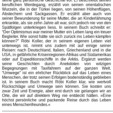
seine ganz persönliche Geschichte vor. Er beschreibt seinen
beruflichen Werdegang, erzählt von seinen orientalischen
Wurzeln, die in der Türkei liegen, von seinen Höhenflügen,
Abstechern und Sackgassen. Er erzählt aber auch von
seiner Bewunderung für seine Mutter, die an Kinderlähmung
erkrankte, als sie zehn Jahre alt war, sich jedoch nie von den
Spätfolgen unterkriegen liess. In seinem Buch schreibt er:
“Der Optimismus war meiner Mutter ein Leben lang ein treuer
Begleiter. Wie sonst hätte sie sich zurück ins Leben kämpfen
können?” Röbi Koller, der in seinem eigenen Leben viel
unterwegs ist, nimmt uns zudem mit auf einige seiner
Reisen: nach Deutschland, Italien, Griechenland und in die
USA, in gefährliche Krisenregionen Afrikas und Südamerikas
oder auf Expeditionsschiffe in die Arktis. Ergänzt werden
seine Geschichten durch Anekdoten von witzigen
Begegnungen mit Taxifahrern auf der ganzen Welt.
“Umwege” ist ein ehrlicher Rückblick auf das Leben eines
Menschen, der trotz seinen Erfolgen bodenständig geblieben
ist. In seinem Buch macht Röbi Koller klar, wie wertvoll
Rückschläge und Umwege sein können. Sie kosten uns
zwar Zeit und Energie, aber erst durch sie gelangen wir an
Orte, die wir auf direktem Weg nie entdeckt hätten. »Eine
höchst persönliche und packende Reise durch das Leben
eines Menschenfreundes.«
________________________________________________