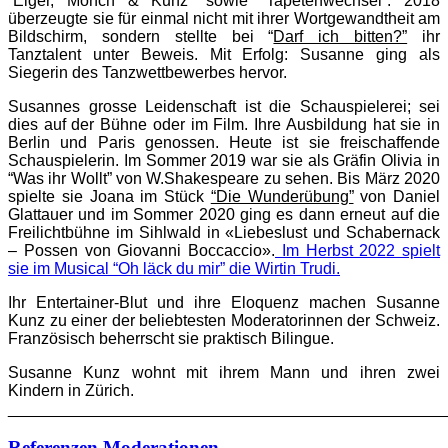
“Eiger, Mönch & Kunz” sowie “Tapetenwechsel”. 2018
überzeugte sie für einmal nicht mit ihrer Wortgewandtheit am
Bildschirm, sondern stellte bei “
Darf ich bitten?”
ihr
Tanztalent unter Beweis. Mit Erfolg: Susanne ging als
Siegerin des Tanzwettbewerbes hervor.
Susannes grosse Leidenschaft ist die Schauspielerei; sei
dies auf der Bühne oder im Film. Ihre Ausbildung hat sie in
Berlin und Paris genossen. Heute ist sie freischaffende
Schauspielerin. Im Sommer 2019 war sie als Gräfin Olivia in
“Was ihr Wollt” von W.Shakespeare zu sehen. Bis März 2020
spielte sie Joana im Stück
“Die Wunderübung”
von Daniel
Glattauer und im Sommer 2020 ging es dann erneut auf die
Freilichtbühne im Sihlwald in «Liebeslust und Schabernack
– Possen von Giovanni Boccaccio».
Im Herbst 2022 spielt
sie im Musical “Oh läck du mir” die Wirtin Trudi.
Ihr Entertainer-Blut und ihre Eloquenz machen Susanne
Kunz zu einer der beliebtesten Moderatorinnen der Schweiz.
Französisch beherrscht sie praktisch Bilingue.
Susanne Kunz wohnt mit ihrem Mann und ihren zwei
Kindern in Zürich.
________________________________________________
Referenzen Moderationen